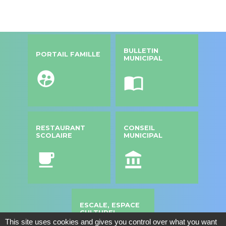
BULLETIN
PORTAIL FAMILLE
MUNICIPAL
supervised_user_circle
import_contacts
RESTAURANT
CONSEIL
SCOLAIRE
MUNICIPAL
local_cafe
account_balance
ESCALE, ESPACE
CULTUREL
This site uses cookies and gives you control over what you want