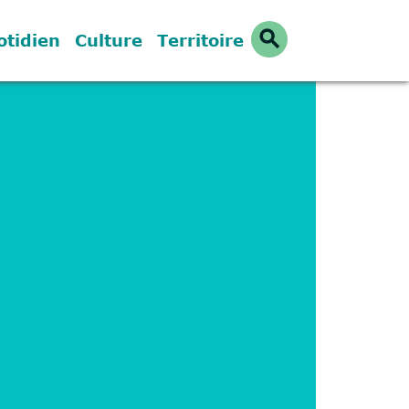
search
otidien
Culture
Territoire