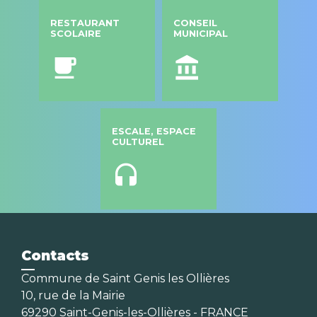
RESTAURANT
CONSEIL
SCOLAIRE
MUNICIPAL
local_cafe
account_balance
ESCALE, ESPACE
CULTUREL
headset
Contacts
Commune de Saint Genis les Ollières
10, rue de la Mairie
69290 Saint-Genis-les-Ollières - FRANCE