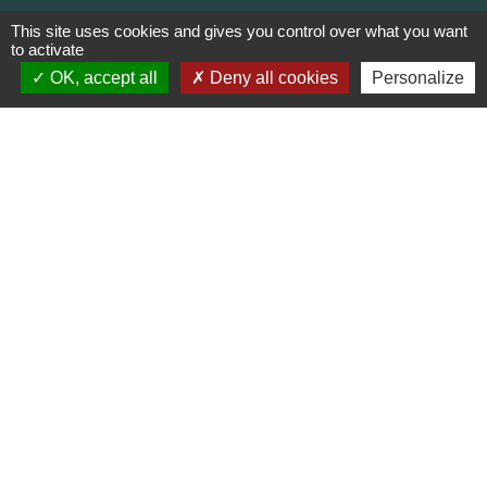
+33 4 78 57 05 55
This site uses cookies and gives you control over what you want
Contact par formulaire
to activate
OK, accept all
Deny all cookies
Personalize
Horaires
Lundi, mardi, jeudi et vendredi :
08h30-12h00 et 13h30-17h00
Mercredi : 08h30-12h00
Samedi : 9h-12h
Pour l'agence postale même horaires sauf
pour la fermeture à 16h30 en semaine
Réseaux sociaux
Facebook
LinkedIn