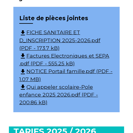
Liste de pièces jointes
FICHE SANITAIRE ET
file_download
D_INSCRIPTION 2025-2026.pdf
(PDF - 173.7 kB)
Factures Electroniques et SEPA
file_download
.pdf (PDF - 555.25 kB)
NOTICE Portail famille.pdf (PDF -
file_download
1.07 MB)
Qui appeler scolaire-Pole
file_download
enfance 2025 2026.pdf (PDF -
200.86 kB)
TARIFS 2025 / 2026