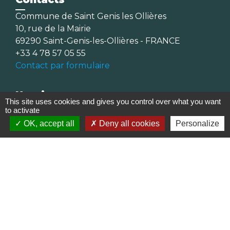
Commune de Saint Genis les Ollières
10, rue de la Mairie
69290 Saint-Genis-les-Ollières - FRANCE
+33 4 78 57 05 55
Contact par formulaire
Horaires
This site uses cookies and gives you control over what you want
to activate
Lundi, mardi, jeudi et vendredi :
OK, accept all
Deny all cookies
Personalize
08h30-12h00 et 13h30-17h00
Mercredi : 08h30-12h00
Samedi : 9h-12h
Pour l'agence postale même horaires sauf
pour la fermeture à 16h30 en semaine
Réseaux sociaux