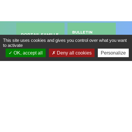
BULLETIN
PORTAIL FAMILLE
MUNICIPAL
This site uses cookies and gives you control over what you want
to activate
supervised_user_circle
import_contacts
OK, accept all
Deny all cookies
Personalize
RESTAURANT
CONSEIL
SCOLAIRE
MUNICIPAL
local_cafe
account_balance
ESCALE, ESPACE
CULTUREL