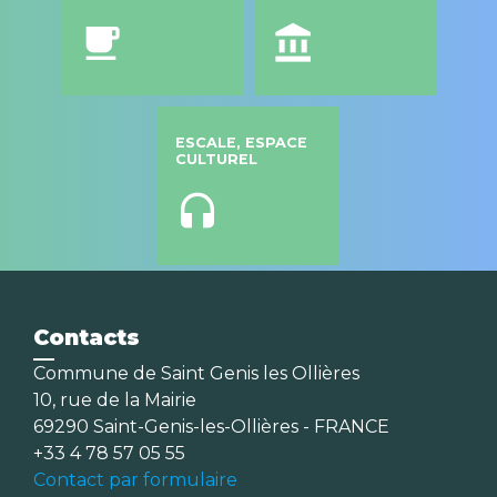
local_cafe
account_balance
ESCALE, ESPACE
CULTUREL
headset
Contacts
Commune de Saint Genis les Ollières
10, rue de la Mairie
69290 Saint-Genis-les-Ollières - FRANCE
+33 4 78 57 05 55
Contact par formulaire