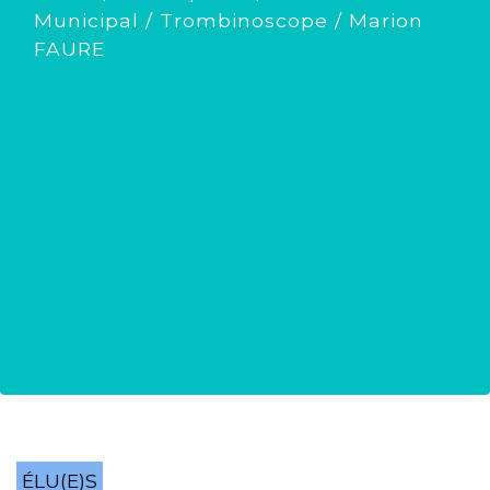
Municipal
/
Trombinoscope
/
Marion
FAURE
ÉLU(E)S