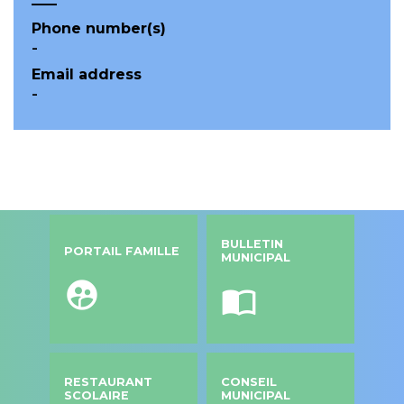
Phone number(s)
-
Email address
-
BULLETIN
PORTAIL FAMILLE
MUNICIPAL
supervised_user_circle
import_contacts
RESTAURANT
CONSEIL
SCOLAIRE
MUNICIPAL