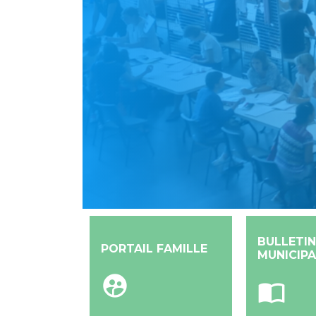
BULLETIN
PORTAIL FAMILLE
MUNICIPA
supervised_user_circle
import_contacts