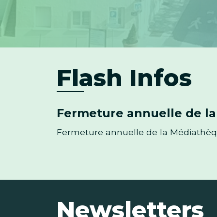
Flash Infos
ALERTE Sécheresse : restr
Arrosage, piscines, lavage des véhicu
Newsletters