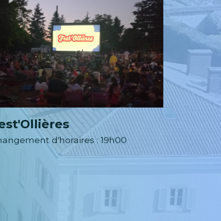
est'Ollières
Préven
adopte
hangement d'horaires : 19h00
réflex
Un disposi
est mis e