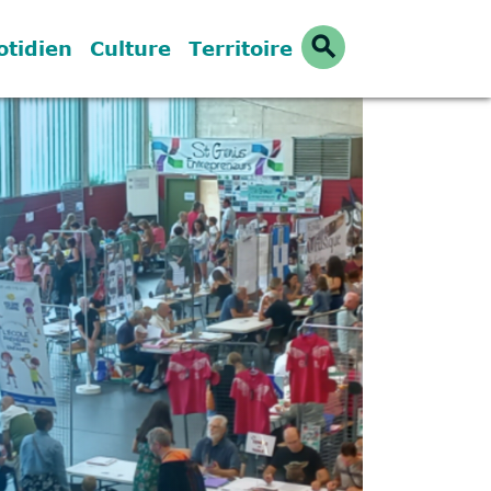
search
otidien
Culture
Territoire