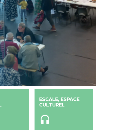
ESCALE, ESPACE
L
CULTUREL
headset