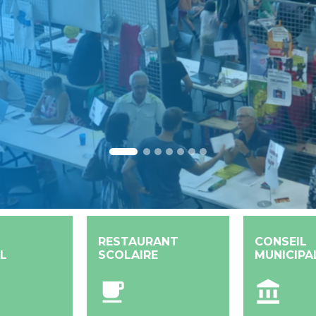
RESTAURANT
CONSEIL
L
SCOLAIRE
MUNICIPA
local_cafe
account_balance