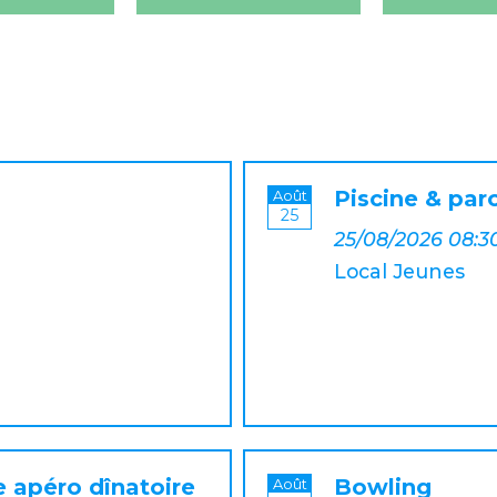
Piscine & par
Août
25
25/08/2026 08:3
Local Jeunes
e apéro dînatoire
Bowling
Août