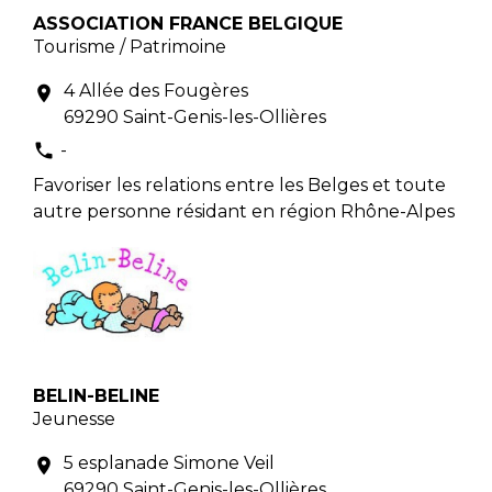
ASSOCIATION FRANCE BELGIQUE
Tourisme / Patrimoine
4 Allée des Fougères
location_on
69290 Saint-Genis-les-Ollières
-
phone
Favoriser les relations entre les Belges et toute
autre personne résidant en région Rhône-Alpes
BELIN-BELINE
Jeunesse
5 esplanade Simone Veil
location_on
69290 Saint-Genis-les-Ollières