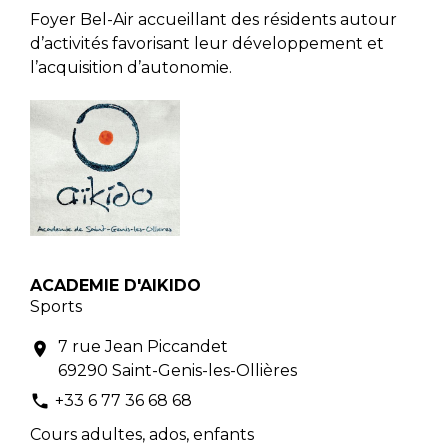
Foyer Bel-Air accueillant des résidents autour
d’activités favorisant leur développement et
l’acquisition d’autonomie.
ACADEMIE D'AIKIDO
Sports
7 rue Jean Piccandet
location_on
69290 Saint-Genis-les-Ollières
+33 6 77 36 68 68
phone
Cours adultes, ados, enfants