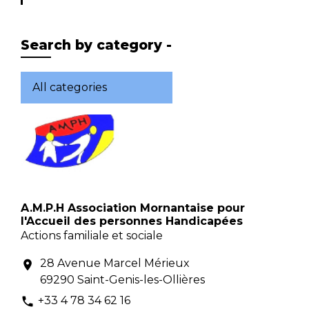
Search by category -
All categories
A.M.P.H Association Mornantaise pour
l'Accueil des personnes Handicapées
Actions familiale et sociale
28 Avenue Marcel Mérieux
location_on
69290 Saint-Genis-les-Ollières
+33 4 78 34 62 16
phone