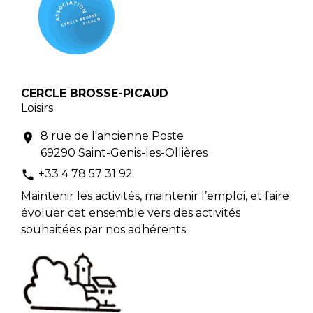
CERCLE BROSSE-PICAUD
Loisirs
8 rue de l'ancienne Poste
location_on
69290 Saint-Genis-les-Ollières
+33 4 78 57 31 92
phone
Maintenir les activités, maintenir l’emploi, et faire
évoluer cet ensemble vers des activités
souhaitées par nos adhérents.