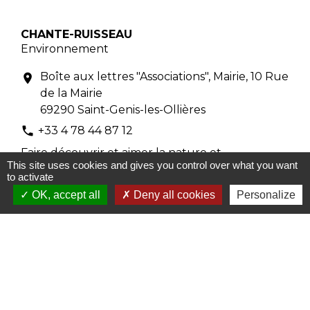
CHANTE-RUISSEAU
Environnement
Boîte aux lettres "Associations", Mairie, 10 Rue
location_on
de la Mairie
69290 Saint-Genis-les-Ollières
+33 4 78 44 87 12
phone
Faire découvrir et aimer la nature et
This site uses cookies and gives you control over what you want
l’environnement qui nous entourent afin de les
to activate
préserver.
OK, accept all
Deny all cookies
Personalize
1
-2
-3
-4
-5
Associations
Espace réservé aux associations
keyboard_arrow_right