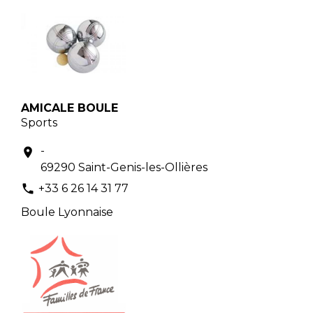
AMICALE BOULE
Sports
-
location_on
69290 Saint-Genis-les-Ollières
+33 6 26 14 31 77
phone
Boule Lyonnaise