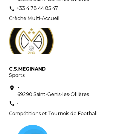
+33 4 78 44 85 47
phone
Crèche Multi-Accueil
C.S.MEGINAND
Sports
-
location_on
69290 Saint-Genis-les-Ollières
-
phone
Compétitions et Tournois de Football