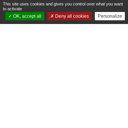
This site uses cookies and gives you control over what you want
to activate
OK, accept all
Deny all cookies
Personalize
BULLETIN
PORTAIL FAMILLE
MUNICIPAL
supervised_user_circle
import_contacts