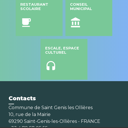
RESTAURANT
CONSEIL
SCOLAIRE
MUNICIPAL
local_cafe
account_balance
ESCALE, ESPACE
CULTUREL
headset
Contacts
Commune de Saint Genis les Ollières
10, rue de la Mairie
69290 Saint-Genis-les-Ollières - FRANCE