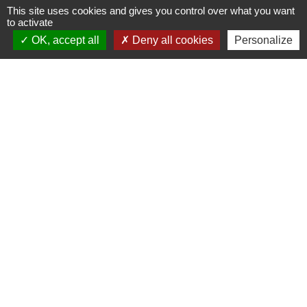
+33 4 78 57 05 55
This site uses cookies and gives you control over what you want
Contact par formulaire
to activate
OK, accept all
Deny all cookies
Personalize
Horaires
Lundi, mardi, jeudi et vendredi :
08h30-12h00 et 13h30-17h00
Mercredi : 08h30-12h00
Samedi : 9h-12h
Pour l'agence postale même horaires sauf
pour la fermeture à 16h30 en semaine
Réseaux sociaux
Facebook
LinkedIn