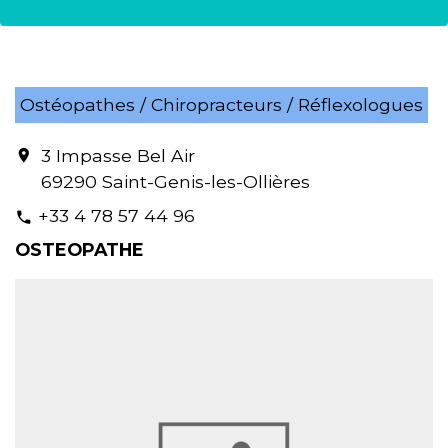
Ostéopathes / Chiropracteurs / Réflexologues
3 Impasse Bel Air
location_on
69290 Saint-Genis-les-Ollières
+33 4 78 57 44 96
phone
OSTEOPATHE