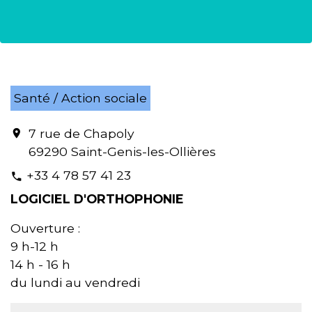
Santé / Action sociale
7 rue de Chapoly
location_on
69290 Saint-Genis-les-Ollières
+33 4 78 57 41 23
phone
LOGICIEL D'ORTHOPHONIE
Ouverture :
9 h-12 h
14 h - 16 h
du lundi au vendredi