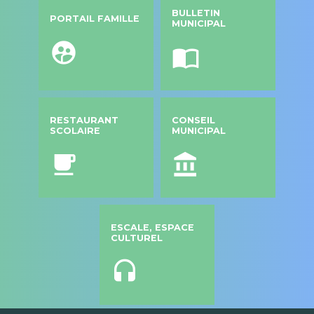
BULLETIN
PORTAIL FAMILLE
MUNICIPAL
supervised_user_circle
import_contacts
RESTAURANT
CONSEIL
SCOLAIRE
MUNICIPAL
local_cafe
account_balance
ESCALE, ESPACE
CULTUREL
headset