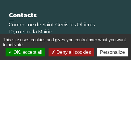
Contacts
Commune de Saint Genis les Ollières
10, rue de la Mairie
69290 Saint-Genis-les-Ollières - FRANCE
This site uses cookies and gives you control over what you want
to activate
+33 4 78 57 05 55
OK, accept all
Deny all cookies
Personalize
Contact par formulaire
Horaires
Lundi, mardi, jeudi et vendredi :
08h30-12h00 et 13h30-17h00
Mercredi : 08h30-12h00
Samedi : 9h-12h
Pour l'agence postale même horaires sauf
pour la fermeture à 16h30 en semaine