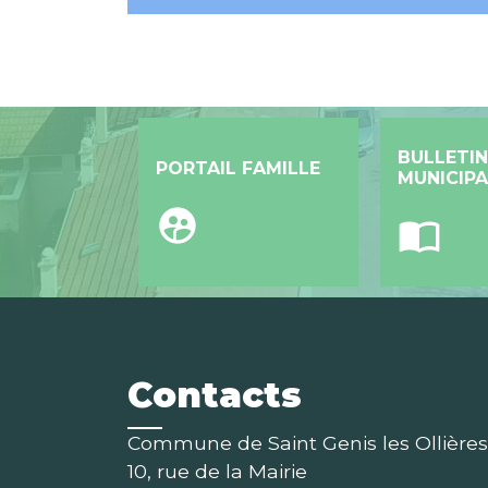
BULLETIN
PORTAIL FAMILLE
MUNICIPA
supervised_user_circle
import_contacts
Contacts
Commune de Saint Genis les Ollières
10, rue de la Mairie