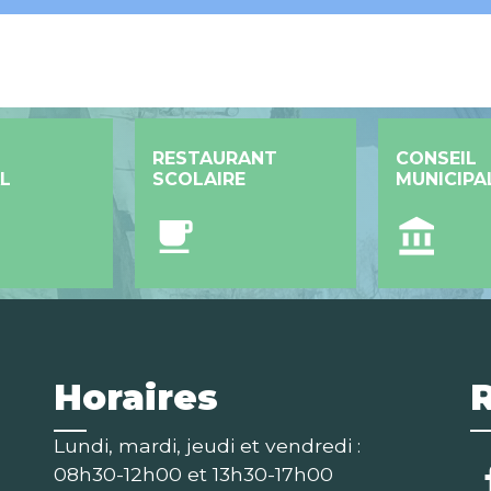
RESTAURANT
CONSEIL
L
SCOLAIRE
MUNICIPA
local_cafe
account_balance
Horaires
Lundi, mardi, jeudi et vendredi :
08h30-12h00 et 13h30-17h00