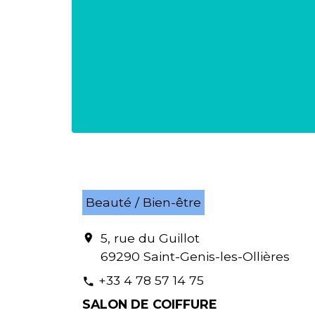
Beauté / Bien-être
5, rue du Guillot
location_on
69290 Saint-Genis-les-Ollières
+33 4 78 57 14 75
phone
SALON DE COIFFURE