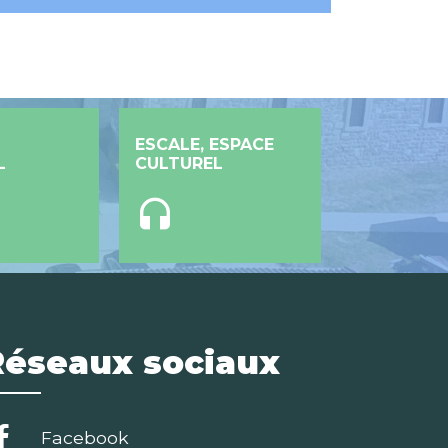
ESCALE, ESPACE
L
CULTUREL
headset
Réseaux sociaux
Facebook