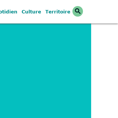
search
otidien
Culture
Territoire