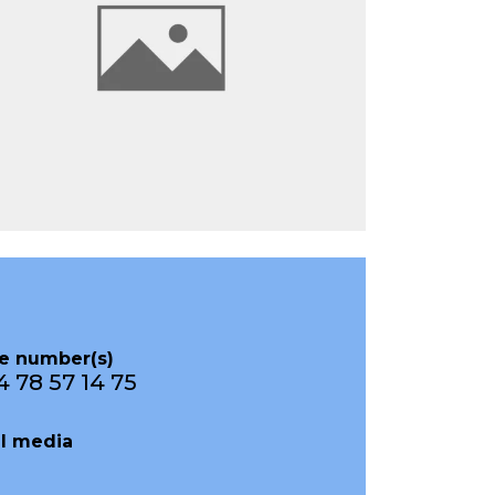
e number(s)
4 78 57 14 75
al media