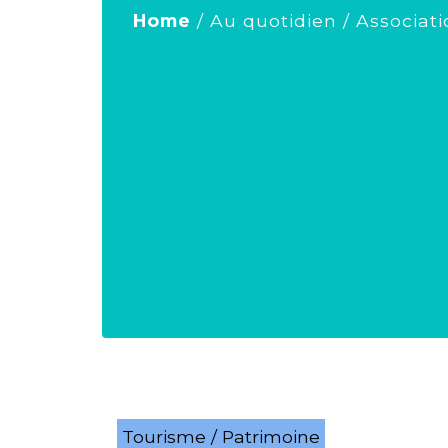
Home
/
Au quotidien
/
Associati
Tourisme / Patrimoine