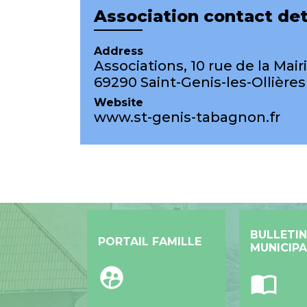
Association contact det
Address
Associations, 10 rue de la Mair
69290 Saint-Genis-les-Ollières
Website
www.st-genis-tabagnon.fr
BULLETIN
PORTAIL FAMILLE
MUNICIPA
supervised_user_circle
import_contacts