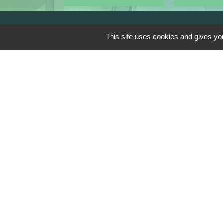
This site uses cookies and gives you
Contacts
Commune de Saint Genis les Ollières
10, rue de la Mairie
69290 Saint-Genis-les-Ollières -
FRANCE
+33 4 78 57 05 55
Contact par formulaire
Mentions légales
-
Politique de confi