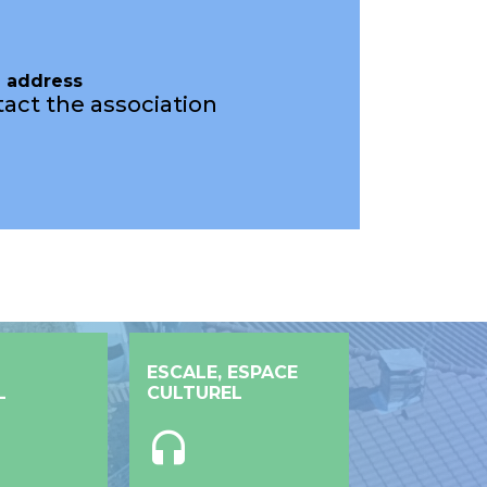
l address
act the association
ESCALE, ESPACE
L
CULTUREL
headset