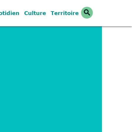
search
otidien
Culture
Territoire