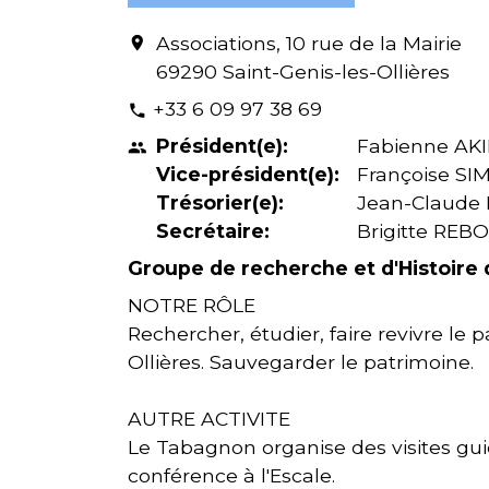
Associations, 10 rue de la Mairie
location_on
69290 Saint-Genis-les-Ollières
+33 6 09 97 38 69
phone
Président(e):
Fabienne A
people
Vice-président(e):
Françoise S
Trésorier(e):
Jean-Claude
Secrétaire:
Brigitte REB
Groupe de recherche et d'Histoire d
NOTRE RÔLE
Rechercher, étudier, faire revivre le
Ollières. Sauvegarder le patrimoine.
AUTRE ACTIVITE
Le Tabagnon organise des visites gui
conférence à l'Escale.