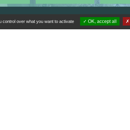
 control over what you want to activate
OK, accept all
Horaires
Lundi, mardi, jeudi et vendredi :
08h30-12h00 et 13h30-17h00
Mercredi : 08h30-12h00
Samedi : 9h-12h
Pour l'agence postale même horaires
sauf pour la fermeture à 16h30 en
semaine
dentialité
-
Accessibilité
-
Plan du site
-
Gestion 