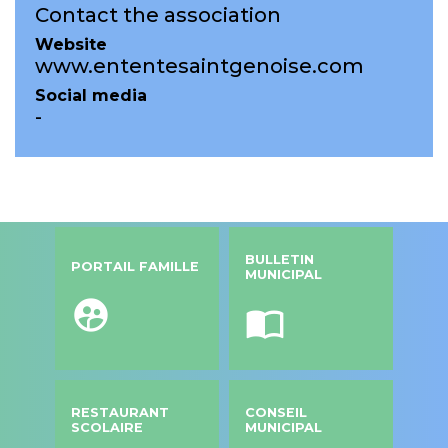
Contact the association
Website
www.ententesaintgenoise.com
Social media
-
BULLETIN
PORTAIL FAMILLE
MUNICIPAL
supervised_user_circle
import_contacts
RESTAURANT
CONSEIL
SCOLAIRE
MUNICIPAL