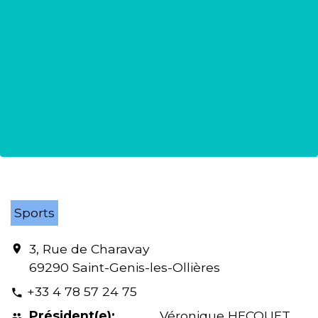
Sports
3, Rue de Charavay
location_on
69290 Saint-Genis-les-Ollières
+33 4 78 57 24 75
phone
Président(e):
Véronique HECQUET
people