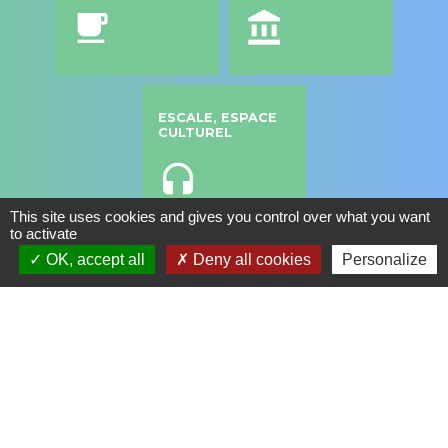
local_cafe
account_balance
ESCALE, ESPACE
CULTUREL
headset
This site uses cookies and gives you control over what you want
to activate
OK, accept all
Deny all cookies
Personalize
Contacts
Commune de Saint Genis les Ollières
10, rue de la Mairie
69290 Saint-Genis-les-Ollières - FRANCE
+33 4 78 57 05 55
Contact par formulaire