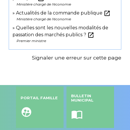
Ministère chargé de l'économie
open_in_new
Actualités de la commande publique
Ministère chargé de l'économie
Quelles sont les nouvelles modalités de
open_in_new
passation des marchés publics ?
Premier ministre
Signaler une erreur sur cette page
BULLETIN
PORTAIL FAMILLE
MUNICIPAL
supervised_user_circle
import_contacts