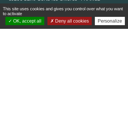
+33 4 78 57 05 55
This site uses cookies and gives you control over what you want
Contact par formulaire
to activate
OK, accept all
Deny all cookies
Personalize
Horaires
Lundi, mardi, jeudi et vendredi :
08h30-12h00 et 13h30-17h00
Mercredi : 08h30-12h00
Samedi : 9h-12h
Pour l'agence postale même horaires sauf
pour la fermeture à 16h30 en semaine
Réseaux sociaux
Facebook
LinkedIn