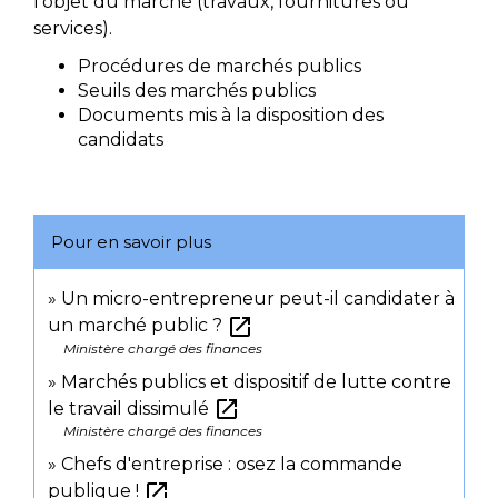
l'objet du marché (travaux, fournitures ou
services).
Procédures de marchés publics
Seuils des marchés publics
Documents mis à la disposition des
candidats
Pour en savoir plus
Un micro-entrepreneur peut-il candidater à
open_in_new
un marché public ?
Ministère chargé des finances
Marchés publics et dispositif de lutte contre
open_in_new
le travail dissimulé
Ministère chargé des finances
Chefs d'entreprise : osez la commande
open_in_new
publique !