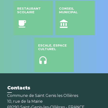
RESTAURANT
CONSEIL
SCOLAIRE
MUNICIPAL
local_cafe
account_balance
ESCALE, ESPACE
CULTUREL
headset
Contacts
Commune de Saint Genis les Ollières
10, rue de la Mairie
69290 Saint-Genis-les-Ollières - FRANCE