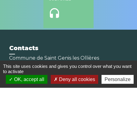
headset
Contacts
Commune de Saint Genis les Ollières
10, rue de la Mairie
This site uses cookies and gives you control over what you want
to activate
69290 Saint-Genis-les-Ollières - FRANCE
OK, accept all
Deny all cookies
Personalize
+33 4 78 57 05 55
Contact par formulaire
Horaires
Lundi, mardi, jeudi et vendredi :
08h30-12h00 et 13h30-17h00
Mercredi : 08h30-12h00