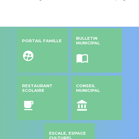
BULLETIN
PORTAIL FAMILLE
MUNICIPAL
supervised_user_circle
import_contacts
RESTAURANT
CONSEIL
SCOLAIRE
MUNICIPAL
local_cafe
account_balance
ESCALE, ESPACE
CULTUREL