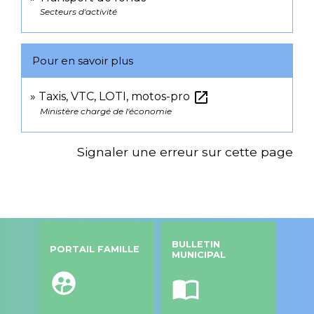
Secteurs d'activité
Pour en savoir plus
open_in_new
Taxis, VTC, LOTI, motos-pro
Ministère chargé de l'économie
Signaler une erreur sur cette page
BULLETIN
PORTAIL FAMILLE
MUNICIPAL
supervised_user_circle
import_contacts