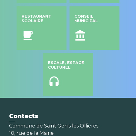
RESTAURANT
CONSEIL
SCOLAIRE
MUNICIPAL
local_cafe
account_balance
ESCALE, ESPACE
CULTUREL
headset
Contacts
Commune de Saint Genis les Ollières
10, rue de la Mairie