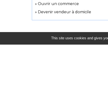
Ouvrir un commerce
Devenir vendeur à domicile
This site uses cookies and gives you
BULLETIN
PORTAIL FAMILLE
MUNICIPA
supervised_user_circle
import_contacts