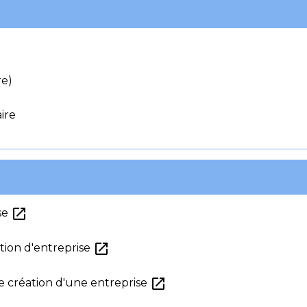
e)
ire
open_in_new
ise
open_in_new
ation d'entreprise
open_in_new
de création d'une entreprise