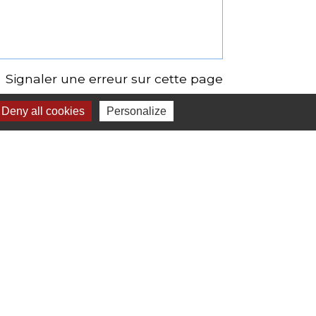
Signaler une erreur sur cette page
Deny all cookies
Personalize
ESCALE, ESPACE
L
CULTUREL
headset