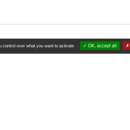
 control over what you want to activate
OK, accept all
RESTAURANT
CONSEIL
L
SCOLAIRE
MUNICIPA
local_cafe
account_balance