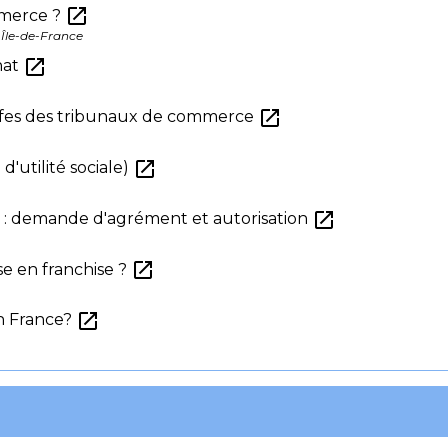
open_in_new
merce ?
 Île-de-France
open_in_new
anat
open_in_new
reffes des tribunaux de commerce
open_in_new
'utilité sociale)
open_in_new
e : demande d'agrément et autorisation
open_in_new
se en franchise ?
open_in_new
in France?