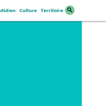
search
otidien
Culture
Territoire