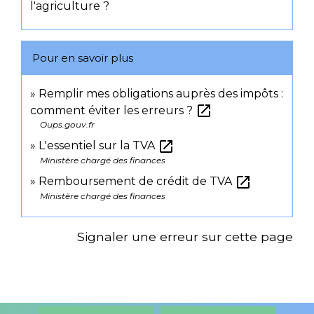
l'agriculture ?
Pour en savoir plus
Remplir mes obligations auprès des impôts :
open_in_new
comment éviter les erreurs ?
Oups.gouv.fr
open_in_new
L'essentiel sur la TVA
Ministère chargé des finances
open_in_new
Remboursement de crédit de TVA
Ministère chargé des finances
Signaler une erreur sur cette page