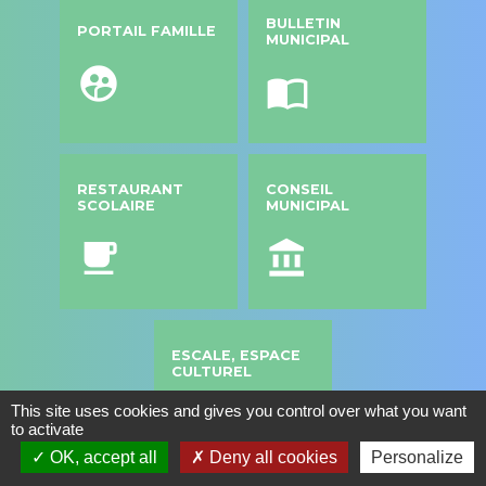
BULLETIN
PORTAIL FAMILLE
MUNICIPAL
supervised_user_circle
import_contacts
RESTAURANT
CONSEIL
SCOLAIRE
MUNICIPAL
local_cafe
account_balance
ESCALE, ESPACE
CULTUREL
This site uses cookies and gives you control over what you want
headset
to activate
OK, accept all
Deny all cookies
Personalize