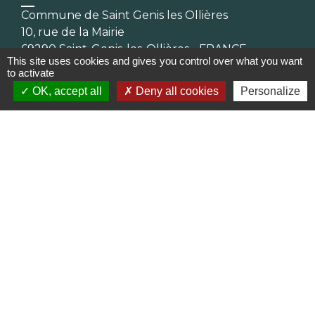
Commune de Saint Genis les Ollières
10, rue de la Mairie
69290 Saint-Genis-les-Ollières - FRANCE
This site uses cookies and gives you control over what you want
+33 4 78 57 05 55
to activate
Contact par formulaire
OK, accept all
Deny all cookies
Personalize
Horaires
Lundi, mardi, jeudi et vendredi :
08h30-12h00 et 13h30-17h00
Mercredi : 08h30-12h00
Samedi : 9h-12h
Pour l'agence postale même horaires sauf
pour la fermeture à 16h30 en semaine
Réseaux sociaux
Facebook