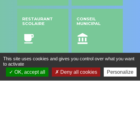
RESTAURANT
CONSEIL
SCOLAIRE
MUNICIPAL
local_cafe
account_balance
This site uses cookies and gives you control over what you want
to activate
ESCALE, ESPACE
CULTUREL
OK, accept all
Deny all cookies
Personalize
headset
Contacts
Commune de Saint Genis les Ollières
10, rue de la Mairie