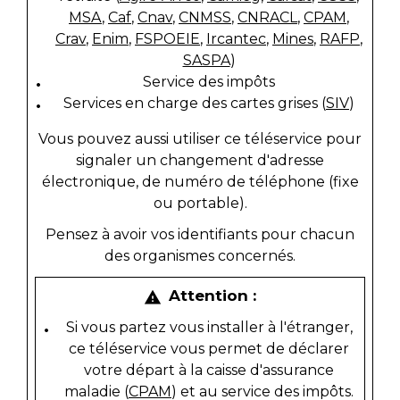
MSA
,
Caf
,
Cnav
,
CNMSS
,
CNRACL
,
CPAM
,
Crav
,
Enim
,
FSPOEIE
,
Ircantec
,
Mines
,
RAFP
,
SASPA
)
Service des impôts
Services en charge des cartes grises (
SIV
)
Vous pouvez aussi utiliser ce téléservice pour
signaler un changement d'adresse
électronique, de numéro de téléphone (fixe
ou portable).
Pensez à avoir vos identifiants pour chacun
des organismes concernés.
Attention :
warning
Si vous partez vous installer à l'étranger,
ce téléservice vous permet de déclarer
votre départ à la caisse d'assurance
maladie (
CPAM
) et au service des impôts.