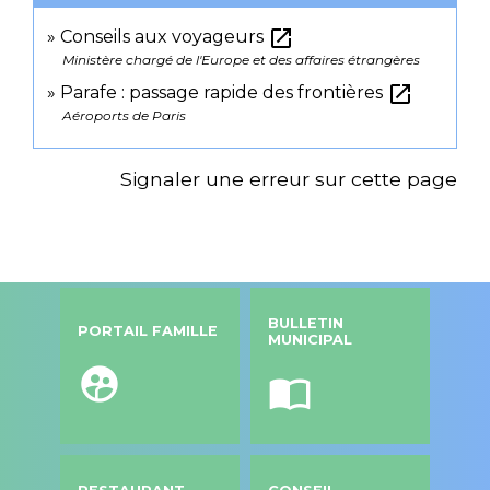
open_in_new
Conseils aux voyageurs
Ministère chargé de l'Europe et des affaires étrangères
open_in_new
Parafe : passage rapide des frontières
Aéroports de Paris
Signaler une erreur sur cette page
BULLETIN
PORTAIL FAMILLE
MUNICIPAL
supervised_user_circle
import_contacts