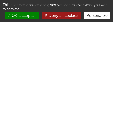
+33 4 78 57 05 55
This site uses cookies and gives you control over what you want
Contact par formulaire
to activate
OK, accept all
Deny all cookies
Personalize
Horaires
Lundi, mardi, jeudi et vendredi :
08h30-12h00 et 13h30-17h00
Mercredi : 08h30-12h00
Samedi : 9h-12h
Pour l'agence postale même horaires sauf
pour la fermeture à 16h30 en semaine
Réseaux sociaux
Facebook
LinkedIn