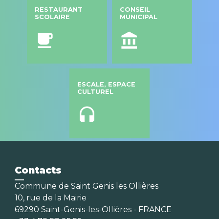
RESTAURANT
CONSEIL
SCOLAIRE
MUNICIPAL
local_cafe
account_balance
ESCALE, ESPACE
CULTUREL
headset
Contacts
Commune de Saint Genis les Ollières
10, rue de la Mairie
69290 Saint-Genis-les-Ollières - FRANCE