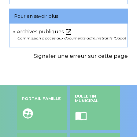
Pour en savoir plus
open_in_new
Archives publiques
Commission d'accès aux documents administratifs (Cada)
Signaler une erreur sur cette page
BULLETIN
PORTAIL FAMILLE
MUNICIPAL
supervised_user_circle
import_contacts