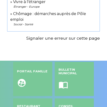
Vivre à l'étranger
Étranger - Europe
Chômage : démarches auprès de Pôle
emploi
Social - Santé
Signaler une erreur sur cette page
BULLETIN
PORTAIL FAMILLE
MUNICIPAL
supervised_user_circle
import_contacts
RESTAURANT
CONSEIL