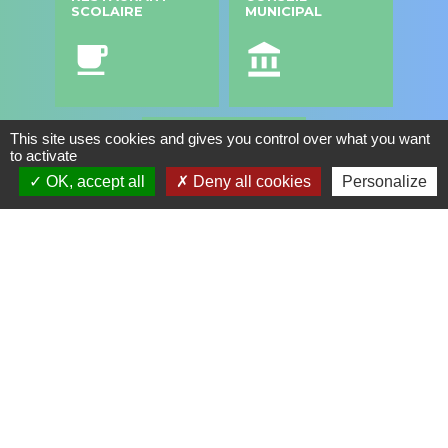
SCOLAIRE
MUNICIPAL
local_cafe
account_balance
This site uses cookies and gives you control over what you want
ESCALE, ESPACE
to activate
CULTUREL
OK, accept all
Deny all cookies
Personalize
headset
Contacts
Commune de Saint Genis les Ollières
10, rue de la Mairie
69290 Saint-Genis-les-Ollières - FRANCE
+33 4 78 57 05 55