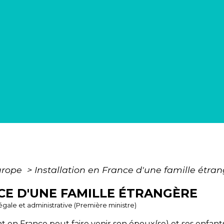
urope
>
Installation en France d'une famille étra
CE D'UNE FAMILLE ÉTRANGÈRE
 légale et administrative (Première ministre)
 en France peut faire venir son époux(se) et ses enfants