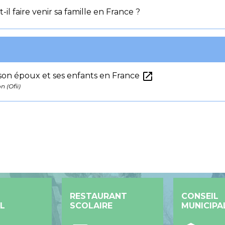
il faire venir sa famille en France ?
open_in_new
 son époux et ses enfants en France
n (Ofii)
RESTAURANT
CONSEIL
L
SCOLAIRE
MUNICIPA