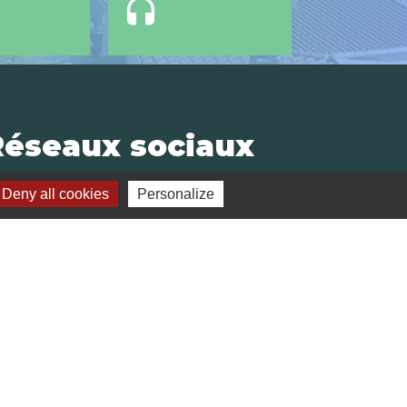
headset
Réseaux sociaux
Deny all cookies
Personalize
Facebook
LinkedIn
des cookies