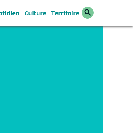
search
otidien
Culture
Territoire