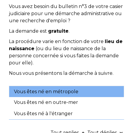
Vous avez besoin du bulletin n°3 de votre casier
judiciaire pour une démarche administrative ou
une recherche d'emploi ?
La demande est
gratuite
.
La procédure varie en fonction de votre
lieu de
naissance
(ou du lieu de naissance de la
personne concernée si vous faites la demande
pour elle).
Nous vous présentons la démarche à suivre.
Vous êtes né en métropole
Vous êtes né en outre-mer
Vous êtes né à l'étranger
Tout replier
Tout déplier
keyboard_arrow_up
keyboard_arrow_down