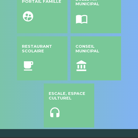
PORTAIL FAMILLE
MUNICIPAL
supervised_user_circle
import_contacts
RESTAURANT
CONSEIL
SCOLAIRE
MUNICIPAL
local_cafe
account_balance
ESCALE, ESPACE
CULTUREL
headset