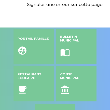
Signaler une erreur sur cette page
BULLETIN
PORTAIL FAMILLE
MUNICIPAL
supervised_user_circle
import_contacts
RESTAURANT
CONSEIL
SCOLAIRE
MUNICIPAL
local_cafe
account_balance