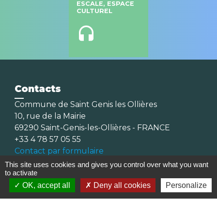
ESCALE, ESPACE
CULTUREL
headset
Contacts
Commune de Saint Genis les Ollières
10, rue de la Mairie
69290 Saint-Genis-les-Ollières - FRANCE
+33 4 78 57 05 55
Contact par formulaire
This site uses cookies and gives you control over what you want
to activate
Horaires
OK, accept all
Deny all cookies
Personalize
Lundi, mardi, jeudi et vendredi :
08h30-12h00 et 13h30-17h00