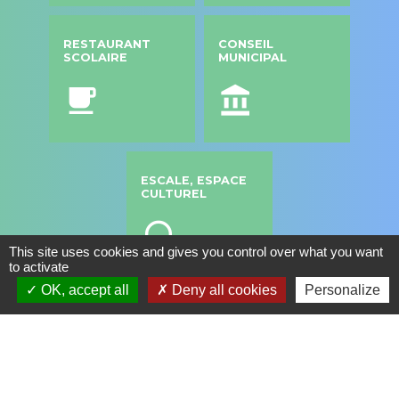
RESTAURANT
CONSEIL
SCOLAIRE
MUNICIPAL
local_cafe
account_balance
ESCALE, ESPACE
CULTUREL
headset
This site uses cookies and gives you control over what you want
to activate
OK, accept all
Deny all cookies
Personalize
Contacts
Commune de Saint Genis les Ollières
10, rue de la Mairie