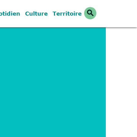
search
otidien
Culture
Territoire