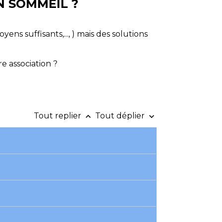
 SOMMEIL ?
ns suffisants,..., ) mais des solutions
e association ?
Tout replier
Tout déplier
keyboard_arrow_up
keyboard_arrow_down