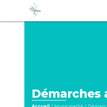
Démarches a
Accueil
/
Municipalité
/
Démarch