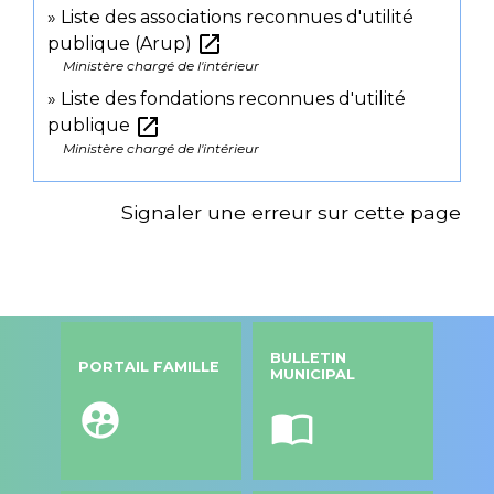
Liste des associations reconnues d'utilité
open_in_new
publique (Arup)
Ministère chargé de l'intérieur
Liste des fondations reconnues d'utilité
open_in_new
publique
Ministère chargé de l'intérieur
Signaler une erreur sur cette page
BULLETIN
PORTAIL FAMILLE
MUNICIPAL
supervised_user_circle
import_contacts