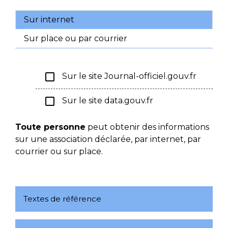
Sur internet
Sur place ou par courrier
check_box_outline_blank
Sur le site Journal-officiel.gouv.fr
check_box_outline_blank
Sur le site data.gouv.fr
Toute personne
peut obtenir des informations
sur une association déclarée, par internet, par
courrier ou sur place.
Textes de référence