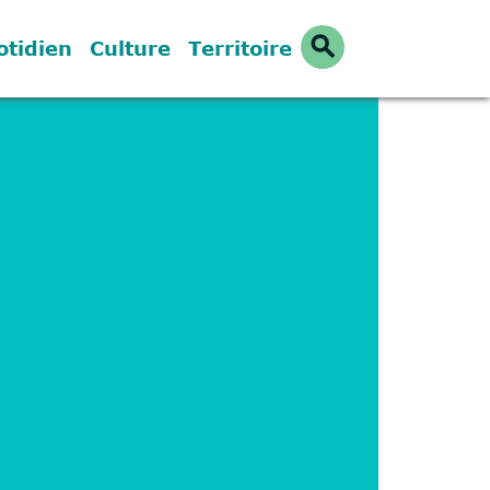
search
otidien
Culture
Territoire