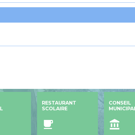
RESTAURANT
CONSEIL
L
SCOLAIRE
MUNICIPA
local_cafe
account_balance