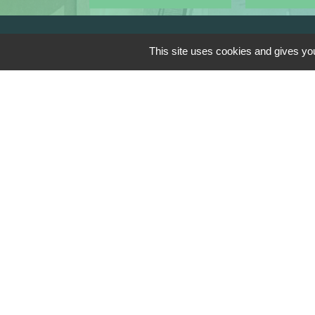
This site uses cookies and gives you
Contacts
Commune de Saint Genis les Ollières
10, rue de la Mairie
69290 Saint-Genis-les-Ollières -
FRANCE
+33 4 78 57 05 55
Contact par formulaire
Mentions légales
-
Politique de confi