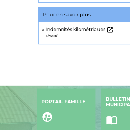
Pour en savoir plus
open_in_new
Indemnités kilométriques
Urssaf
BULLETIN
PORTAIL FAMILLE
MUNICIPA
supervised_user_circle
import_contacts