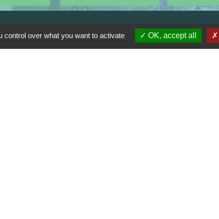
 control over what you want to activate
OK, accept all
Horaires
Lundi, mardi, jeudi et vendredi :
08h30-12h00 et 13h30-17h00
Mercredi : 08h30-12h00
Samedi : 9h-12h
Pour l'agence postale même horaires
sauf pour la fermeture à 16h30 en
semaine
dentialité
-
Accessibilité
-
Plan du site
-
Gestion 