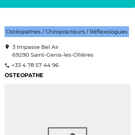
Ostéopathes / Chiropracteurs / Réflexologues
3 Impasse Bel Air
location_on
69290 Saint-Genis-les-Ollières
+33 4 78 57 44 96
phone
OSTEOPATHE