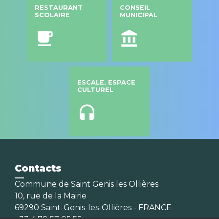
RESTAURANT
CONSEIL
SCOLAIRE
MUNICIPAL
local_cafe
account_balance
ESCALE, ESPACE
CULTUREL
headset
Contacts
Commune de Saint Genis les Ollières
10, rue de la Mairie
69290 Saint-Genis-les-Ollières - FRANCE