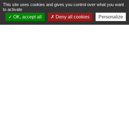
+33 4 78 57 05 55
This site uses cookies and gives you control over what you want
Contact par formulaire
to activate
OK, accept all
Deny all cookies
Personalize
Horaires
Lundi, mardi, jeudi et vendredi :
08h30-12h00 et 13h30-17h00
Mercredi : 08h30-12h00
Samedi : 9h-12h
Pour l'agence postale même horaires sauf
pour la fermeture à 16h30 en semaine
Réseaux sociaux
Facebook
LinkedIn