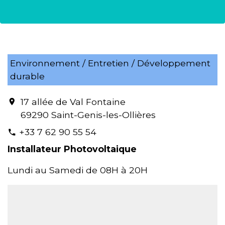
Environnement / Entretien / Développement
durable
17 allée de Val Fontaine
location_on
69290 Saint-Genis-les-Ollières
+33 7 62 90 55 54
phone
Installateur Photovoltaique
Lundi au Samedi de 08H à 20H