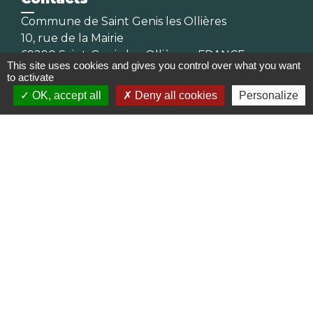
Commune de Saint Genis les Ollières
10, rue de la Mairie
69290 Saint-Genis-les-Ollières - FRANCE
This site uses cookies and gives you control over what you want
+33 4 78 57 05 55
to activate
Contact par formulaire
OK, accept all
Deny all cookies
Personalize
Horaires
Lundi, mardi, jeudi et vendredi :
08h30-12h00 et 13h30-17h00
Mercredi : 08h30-12h00
Samedi : 9h-12h
Pour l'agence postale même horaires sauf
pour la fermeture à 16h30 en semaine
Réseaux sociaux