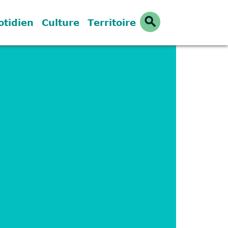
search
otidien
Culture
Territoire