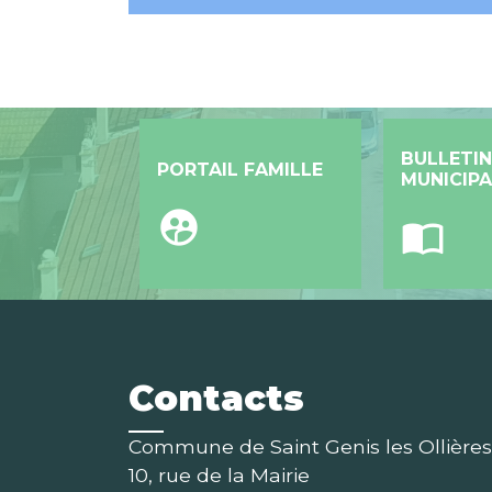
BULLETIN
PORTAIL FAMILLE
MUNICIPA
supervised_user_circle
import_contacts
Contacts
Commune de Saint Genis les Ollières
10, rue de la Mairie