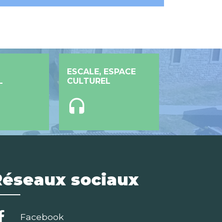
ESCALE, ESPACE
L
CULTUREL
headset
Réseaux sociaux
Facebook