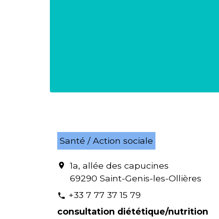
Santé / Action sociale
1a, allée des capucines
location_on
69290 Saint-Genis-les-Ollières
+33 7 77 37 15 79
phone
consultation diététique/nutrition