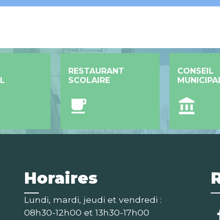
RESTAURANT
CONSEIL
L
SCOLAIRE
MUNICIPA
local_cafe
account_balance
Horaires
Lundi, mardi, jeudi et vendredi :
08h30-12h00 et 13h30-17h00