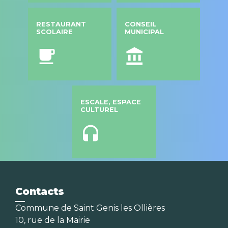
RESTAURANT
CONSEIL
SCOLAIRE
MUNICIPAL
local_cafe
account_balance
ESCALE, ESPACE
CULTUREL
headset
Contacts
Commune de Saint Genis les Ollières
10, rue de la Mairie