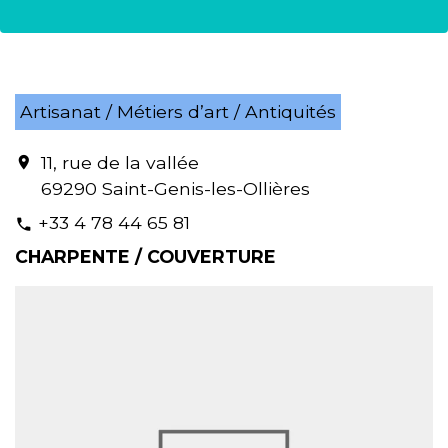
Artisanat / Métiers d’art / Antiquités
11, rue de la vallée
location_on
69290 Saint-Genis-les-Ollières
+33 4 78 44 65 81
phone
CHARPENTE / COUVERTURE