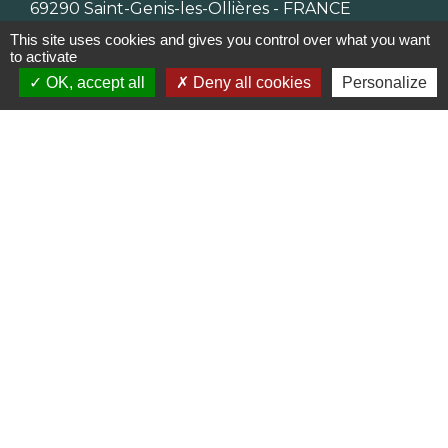
69290 Saint-Genis-les-Ollières - FRANCE
+33 4 78 57 05 55
This site uses cookies and gives you control over what you want
Contact par formulaire
to activate
OK, accept all
Deny all cookies
Personalize
Horaires
Lundi, mardi, jeudi et vendredi :
08h30-12h00 et 13h30-17h00
Mercredi : 08h30-12h00
Samedi : 9h-12h
Pour l'agence postale même horaires sauf
pour la fermeture à 16h30 en semaine
Réseaux sociaux
Facebook
LinkedIn