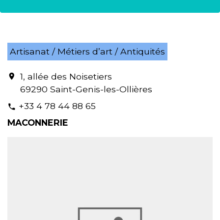
Artisanat / Métiers d’art / Antiquités
1, allée des Noisetiers
location_on
69290 Saint-Genis-les-Ollières
+33 4 78 44 88 65
phone
MACONNERIE