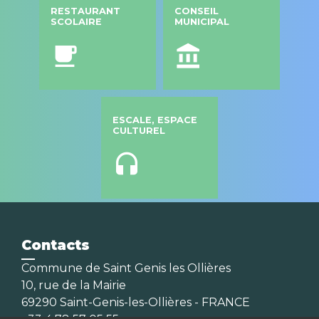
RESTAURANT
CONSEIL
SCOLAIRE
MUNICIPAL
local_cafe
account_balance
ESCALE, ESPACE
CULTUREL
headset
Contacts
Commune de Saint Genis les Ollières
10, rue de la Mairie
69290 Saint-Genis-les-Ollières - FRANCE