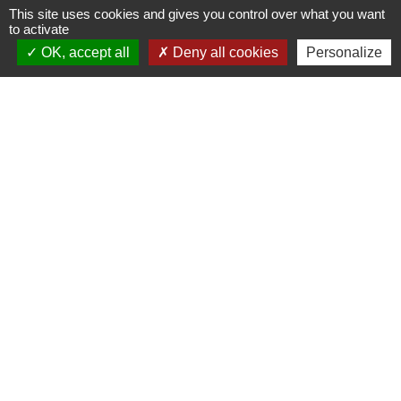
+33 4 78 57 05 55
This site uses cookies and gives you control over what you want
Contact par formulaire
to activate
OK, accept all
Deny all cookies
Personalize
Horaires
Lundi, mardi, jeudi et vendredi :
08h30-12h00 et 13h30-17h00
Mercredi : 08h30-12h00
Samedi : 9h-12h
Pour l'agence postale même horaires sauf
pour la fermeture à 16h30 en semaine
Réseaux sociaux
Facebook
LinkedIn