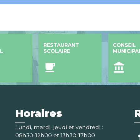
RESTAURANT
CONSEIL
L
SCOLAIRE
MUNICIPA
local_cafe
account_balance
Horaires
Lundi, mardi, jeudi et vendredi :
08h30-12h00 et 13h30-17h00