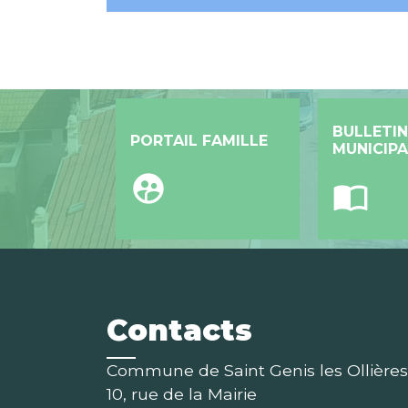
BULLETIN
PORTAIL FAMILLE
MUNICIPA
supervised_user_circle
import_contacts
Contacts
Commune de Saint Genis les Ollières
10, rue de la Mairie