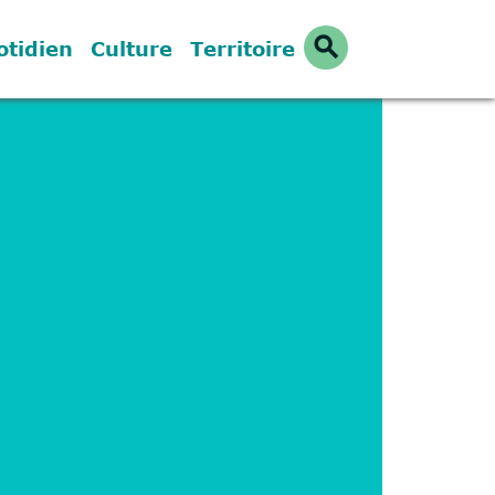
search
otidien
Culture
Territoire