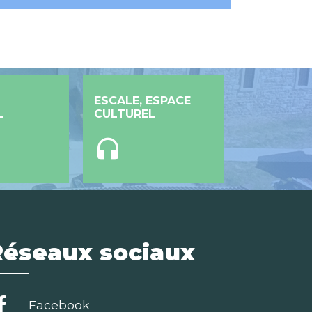
ESCALE, ESPACE
L
CULTUREL
headset
Réseaux sociaux
Facebook