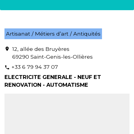
Artisanat / Métiers d’art / Antiquités
12, allée des Bruyères
location_on
69290 Saint-Genis-les-Ollières
+33 6 79 94 37 07
phone
ELECTRICITE GENERALE - NEUF ET
RENOVATION - AUTOMATISME