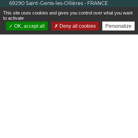
69290 Saint-Genis-les-Ollières - FRANCE
+33 4 78 57 05 55
This site uses cookies and gives you control over what you want
Contact par formulaire
to activate
OK, accept all
Deny all cookies
Personalize
Horaires
Lundi, mardi, jeudi et vendredi :
08h30-12h00 et 13h30-17h00
Mercredi : 08h30-12h00
Samedi : 9h-12h
Pour l'agence postale même horaires sauf
pour la fermeture à 16h30 en semaine
Réseaux sociaux
Facebook
LinkedIn