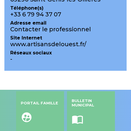
Téléphone(s)
+33 6 79 94 37 07
Adresse email
Contacter le professionnel
Site Internet
www.artisansdelouest.fr/
Réseaux sociaux
-
BULLETIN
PORTAIL FAMILLE
MUNICIPAL
supervised_user_circle
import_contacts