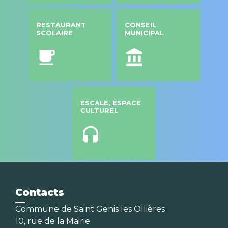
RESTAURANT
CONSEIL
SCOLAIRE
MUNICIPAL
local_cafe
account_balance
ESCALE, ESPACE
CULTUREL
headset
Contacts
Commune de Saint Genis les Ollières
10, rue de la Mairie