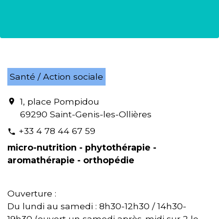
Santé / Action sociale
1, place Pompidou
location_on
69290 Saint-Genis-les-Ollières
+33 4 78 44 67 59
phone
micro-nutrition - phytothérapie -
aromathérapie - orthopédie
Ouverture :
Du lundi au samedi : 8h30-12h30 / 14h30-
19h30 (ouvert un samedi après-midi sur 2 le