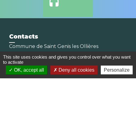
headset
Contacts
Commune de Saint Genis les Ollières
10, rue de la Mairie
This site uses cookies and gives you control over what you want
69290 Saint-Genis-les-Ollières - FRANCE
to activate
+33 4 78 57 05 55
OK, accept all
Deny all cookies
Personalize
Contact par formulaire
Horaires
Lundi, mardi, jeudi et vendredi :
08h30-12h00 et 13h30-17h00
Mercredi : 08h30-12h00
Samedi : 9h-12h
Pour l'agence postale même horaires sauf