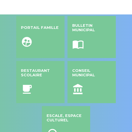
BULLETIN
PORTAIL FAMILLE
MUNICIPAL
supervised_user_circle
import_contacts
RESTAURANT
CONSEIL
SCOLAIRE
MUNICIPAL
local_cafe
account_balance
ESCALE, ESPACE
CULTUREL