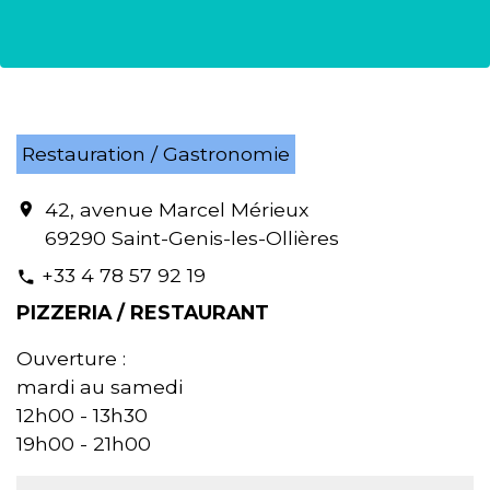
Restauration / Gastronomie
42, avenue Marcel Mérieux
location_on
69290 Saint-Genis-les-Ollières
+33 4 78 57 92 19
phone
PIZZERIA / RESTAURANT
Ouverture :
mardi au samedi
12h00 - 13h30
19h00 - 21h00