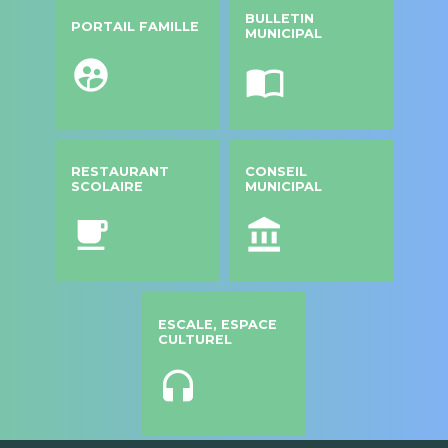
BULLETIN
PORTAIL FAMILLE
MUNICIPAL
supervised_user_circle
import_contacts
RESTAURANT
CONSEIL
SCOLAIRE
MUNICIPAL
local_cafe
account_balance
ESCALE, ESPACE
CULTUREL
headset