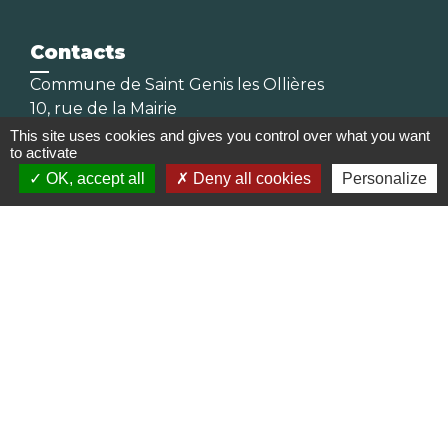
Contacts
Commune de Saint Genis les Ollières
10, rue de la Mairie
69290 Saint-Genis-les-Ollières - FRANCE
This site uses cookies and gives you control over what you want
to activate
+33 4 78 57 05 55
OK, accept all
Deny all cookies
Personalize
Contact par formulaire
Horaires
Lundi, mardi, jeudi et vendredi :
08h30-12h00 et 13h30-17h00
Mercredi : 08h30-12h00
Samedi : 9h-12h
Pour l'agence postale même horaires sauf
pour la fermeture à 16h30 en semaine