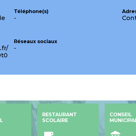
Téléphone(s)
Adre
de
-
Cont
Réseaux sociaux
fr/
-
9t0
RESTAURANT
CONSEIL
L
SCOLAIRE
MUNICIPA