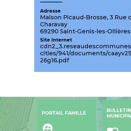
Adresse
Maison Picaud-Brosse, 3 Rue 
Charavay
69290 Saint-Genis-les-Ollières
Site Internet
cdn2_3.reseaudescommunes.
cities/941/documents/caayv2
26g16.pdf
BULLETIN
PORTAIL FAMILLE
MUNICIPA
supervised_user_circle