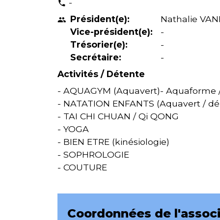
-
phone
Président(e):
Nathalie VA
people
Vice-président(e):
-
Trésorier(e):
-
Secrétaire:
-
Activités / Détente
- AQUAGYM (Aquavert)- Aquaforme / 
- NATATION ENFANTS (Aquavert / dép
- TAI CHI CHUAN / Qi QONG
- YOGA
- BIEN ETRE (kinésiologie)
- SOPHROLOGIE
- COUTURE
Coordonnées de l'assoc